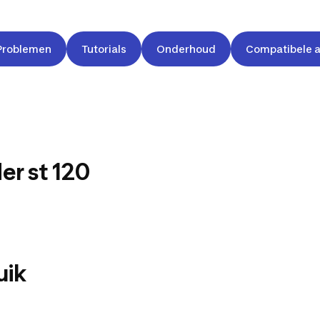
Problemen
Tutorials
Onderhoud
Compatibele 
er st 120
W
uik