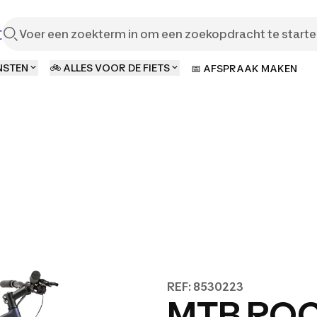
t
NSTEN
🚲 ALLES VOOR DE FIETS
📅 AFSPRAAK MAKEN
REF: 8530223
MTB ROC