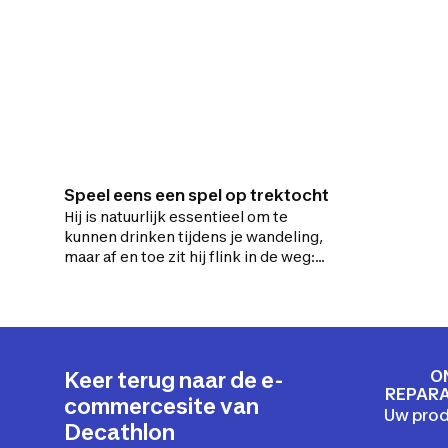
Speel eens een spel op trektocht
Hij is natuurlijk essentieel om te
kunnen drinken tijdens je wandeling,
maar af en toe zit hij flink in de weg:
dit zijn een paar leuke ideetjes om te
doen met je veldfles tijdens je
wandeling.
O
Keer terug naar de e-
REPARA
commercesite van
Uw prod
Decathlon