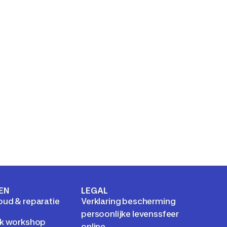
EN
LEGAL
ud & reparatie
Verklaring bescherming
persoonlijke levenssfeer
k workshop
online