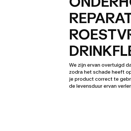
ONDERH
REPARAT
ROESTVR
DRINKFL
We zijn ervan overtuigd d
zodra het schade heeft 
je product correct te geb
de levensduur ervan verle