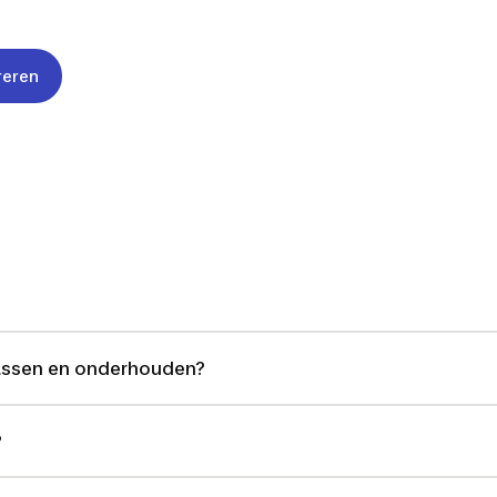
reren
assen en onderhouden?
?