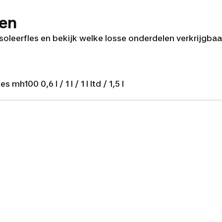
ren
oleerfles en bekijk welke losse onderdelen verkrijgbaar 
 mh100 0,6 l / 1 l / 1 l ltd / 1,5 l