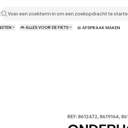
t
NSTEN
🚲 ALLES VOOR DE FIETS
📅 AFSPRAAK MAKEN
REF: 8612472, 8619164, 8