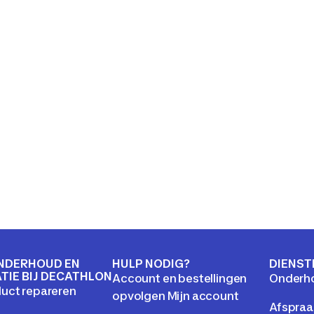
NDERHOUD EN
HULP NODIG?
DIENST
TIE BIJ DECATHLON
Account en bestellingen
Onderho
uct repareren
opvolgen Mijn account
Afspraa