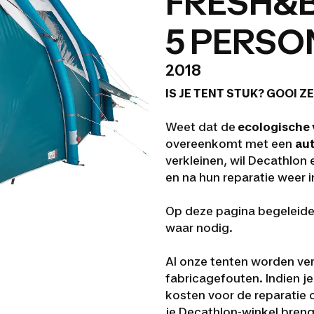
FRESH&B
5 PERSON
2018
IS JE TENT STUK
?
GOOI ZE
Weet dat de
ecologische 
overeenkomt met een
aut
verkleinen, wil Decathlon
en na hun reparatie weer i
Op deze pagina begeleiden
waar nodig.
Al onze tenten worden ve
fabricagefouten.
Indien j
kosten voor de reparatie o
je Decathlon-winkel bren