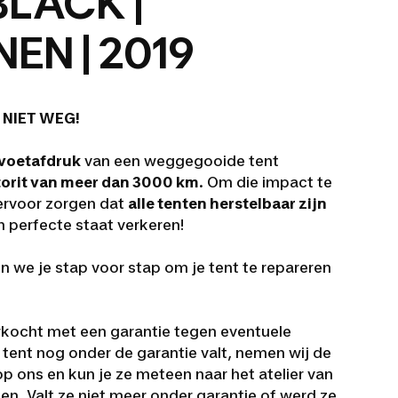
LACK |
EN | 2019
 NIET WEG!
voetafdruk
van een weggegooide tent
orit van meer dan 3000 km
. Om die impact te
 ervoor zorgen dat
alle tenten herstelbaar zijn
n perfecte staat verkeren!
 we je stap voor stap om je tent te repareren
rkocht met een garantie tegen eventuele
e tent nog onder de garantie valt, nemen wij de
p ons en kun je ze meteen naar het atelier van
gen.
Valt ze niet meer onder garantie of werd ze