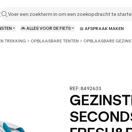
t
NSTEN
🚲 ALLES VOOR DE FIETS
📅 AFSPRAAK MAKEN
EN TREKKING
OPBLAASBARE TENTEN
OPBLAASBARE GEZINSTEN
REF: 8492633
GEZINST
SECONDS