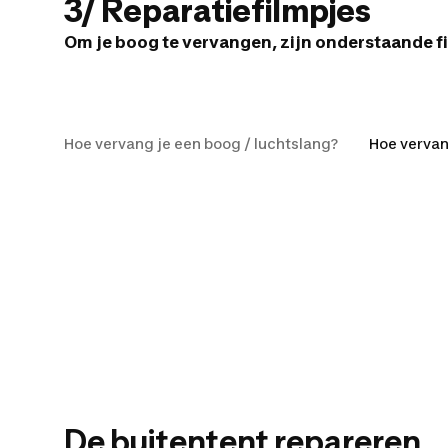
3/ Reparatiefilmpjes
Om je boog te vervangen, zijn onderstaande f
Hoe vervang je e
Hoe vervang je een boog / luchtslang?
Hoe vervan
De buitentent repareren