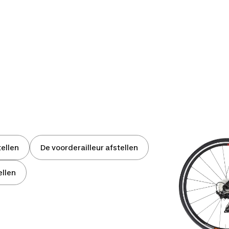
tellen
De voorderailleur afstellen
ellen