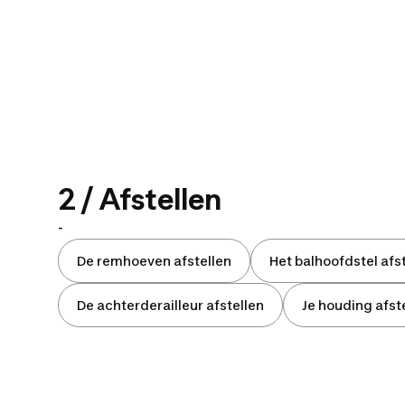
2 / Afstellen
-
De remhoeven afstellen
Het balhoofdstel afs
De achterderailleur afstellen
Je houding afst