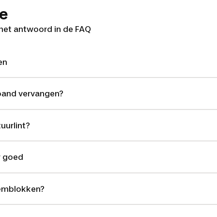
ie
 het antwoord in de FAQ
en
band vervangen?
uurlint?
r goed
remblokken?