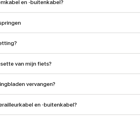
emkabel en -buitenkabel?
rspringen
etting?
sette van mijn fiets?
tingbladen vervangen?
erailleurkabel en -buitenkabel?