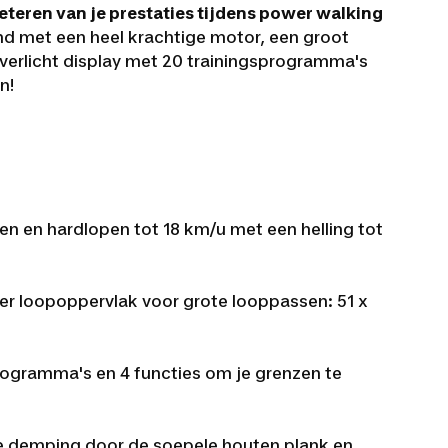
teren van je prestaties tijdens power walking
d met een heel krachtige motor, een groot
 verlicht display met 20 trainingsprogramma's
n!
n en hardlopen tot 18 km/u met een helling tot
 loopoppervlak voor grote looppassen: 51 x
ogramma's en 4 functies om je grenzen te
demping door de soepele houten plank en