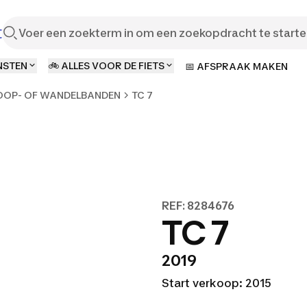
t
NSTEN
🚲 ALLES VOOR DE FIETS
📅 AFSPRAAK MAKEN
OOP- OF WANDELBANDEN
TC 7
REF: 8284676
TC 7
2019
Start verkoop: 2015