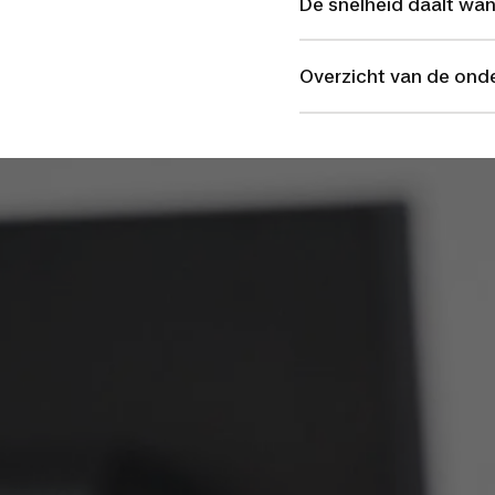
De snelheid daalt wan
Overzicht van de ond