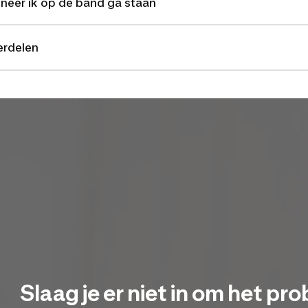
neer ik op de band ga staan
erdelen
Slaag je er niet in om het pr